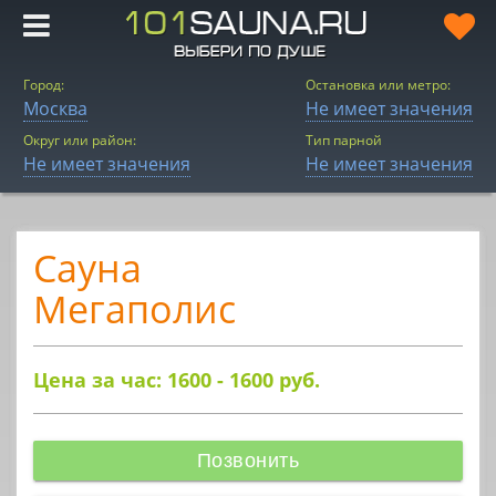
Город:
Остановка или метро:
Москва
Не имеет значения
Округ или район:
Тип парной
Не имеет значения
Не имеет значения
Сауна
Мегаполис
Цена за час: 1600 - 1600
руб.
Позвонить