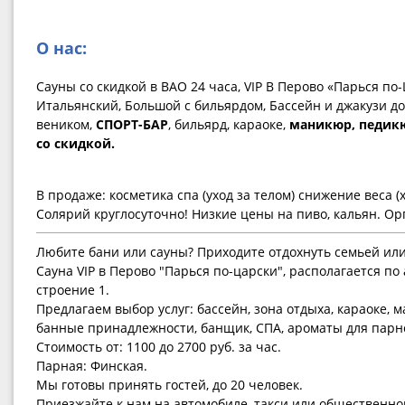
О нас:
Сауны со скидкой в ВАО 24 часа, VIP В Перово «Парься по-
Итальянский, Большой с бильярдом, Бассейн и джакузи до
веником,
СПОРТ-БАР
, бильярд, караоке,
маникюр, педикю
со скидкой.
В продаже: косметика спа (уход за телом) снижение веса (
Солярий круглосуточно! Низкие цены на пиво, кальян. Ор
Любите бани или сауны? Приходите отдохнуть семьей или
Сауна VIP в Перово "Парься по-царски", располагается по 
строение 1.
Предлагаем выбор услуг: бассейн, зона отдыха, караоке, м
банные принадлежности, банщик, СПА, ароматы для парн
Стоимость от: 1100 до 2700 руб. за час.
Парная: Финская.
Мы готовы принять гостей, до 20 человек.
Приезжайте к нам на автомобиле, такси или общественно