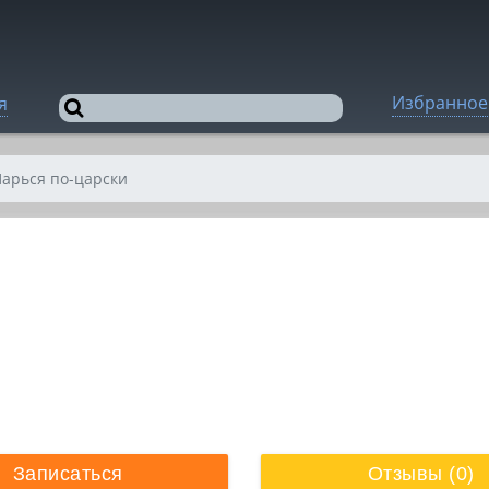
Избранное
я
Парься по-царски
Записаться
Отзывы (0)