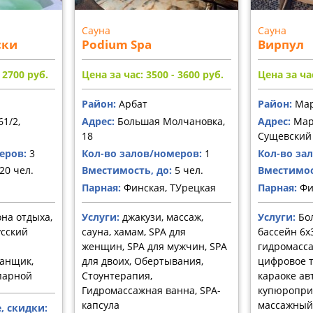
Сауна
Сауна
ски
Podium Spa
Вирпул
- 2700
руб.
Цена за час: 3500 - 3600
руб.
Цена за час
Район:
Арбат
Район:
Мар
61/2,
Адрес:
Большая Молчановка,
Адрес:
Мар
18
Сущевский 
еров:
3
Кол-во залов/номеров:
1
Кол-во за
20 чел.
Вместимость, до:
5 чел.
Вместимос
Парная:
Финская, ТУрецкая
Парная:
Фи
она отдыха,
Услуги:
джакузи, массаж,
Услуги:
Бо
усский
сауна, хамам, SPA для
бассейн 6х
женщин, SPA для мужчин, SPA
гидромассаж
банщик,
для двоих, Обертывания,
цифровое т
парной
Стоунтерапия,
караоке ав
Гидромассажная ванна, SPA-
купюропри
капсула
массажный 
, скидки: