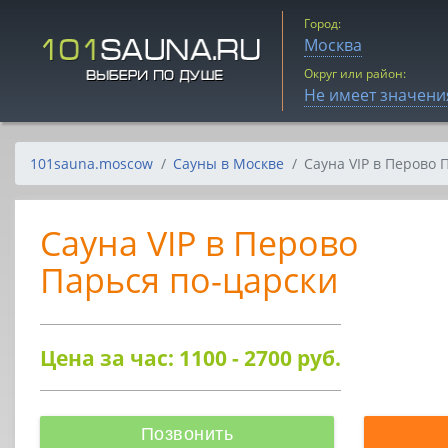
Город:
Москва
Округ или район:
Не имеет значени
101sauna.moscow
Сауны в Москве
Сауна VIP в Перово 
Сауна VIP в Перово
Парься по-царски
Цена за час: 1100 - 2700
руб.
Позвонить