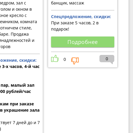
едром, зал с
банщик, массаж
олом и окном в
жное кресло с
Спецпредложение, скидки:
емником, комната
При заказе 5 часов, 2 в
хотничем стиле,
подарок!
баре. Продажа
инадлежностей и
Подробнее
торов
0
0
ожение, скидки:
 3-х часов, 4-й час
 пар, малый зал
000 рублей/час
ам при заказе
ов украшение зала
твует 7 дней до и 7
)