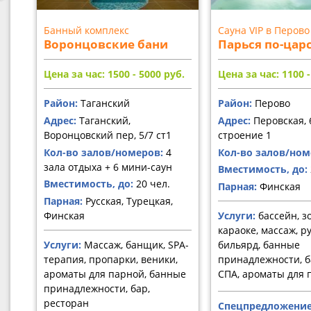
Банный комплекс
Сауна VIP в Перово
Воронцовские бани
Парься по-цар
Цена за час: 1500 - 5000
руб.
Цена за час: 1100 
Район:
Таганский
Район:
Перово
Адрес:
Таганский,
Адрес:
Перовская, 
Воронцовский пер, 5/7 ст1
строение 1
Кол-во залов/номеров:
4
Кол-во залов/ном
зала отдыха + 6 мини-саун
Вместимость, до:
Вместимость, до:
20 чел.
Парная:
Финская
Парная:
Русская, Турецкая,
Финская
Услуги:
бассейн, з
караоке, массаж, р
Услуги:
Массаж, банщик, SPA-
бильярд, банные
терапия, пропарки, веники,
принадлежности, 
ароматы для парной, банные
СПА, ароматы для 
принадлежности, бар,
ресторан
Спецпредложение