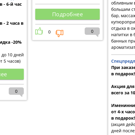
обливным в
 - 6-й час
большим ст
Подробнее
бар, масса
купюропри
 - 2 часа в
отдыха в о
0
0
напитки в 
банных пр
идка -20%
ароматиза
и до 10 дней
от 5 часов)
Спецпредл
При заказе
нее
в подарок!
Акция для
0
всего за 1
Именинник
от 4-х час
в подарок!
(акция дейс
дней после