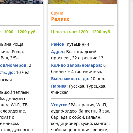
Сауна
Релакс
: 1000 - 1200
руб.
Цена за час: 1200 - 1200
руб.
ьина Роща
Район:
Кузьминки
ьина Роща,
Адрес:
Волгоградский
Вал, 3/5а
проспект, 32 строение 13
лов/номеров:
2
Кол-во залов/номеров:
6
банных + 4 гостиничных
ть, до:
10 чел.
Вместимость, до:
10 чел.
нская
Парная:
Русская, Турецкая,
льшой теплый
Финская
3м, джакузи с
ем, WI-FI, ТВ,
Услуги:
SPA-терапия, Wi-Fi,
елевидение,
аудио-видео, банкетный зал,
томат с
бар, еда с собой, кальян,
емником,
кондиционер, кухня, мангал,
стол, душевые с
чайная церемония, веники,