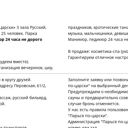
Царски» 3 зала Русский,
праздников, эротические тан
 25 человек. Парка
музыка, мальчишники, девишн
р 24 часа не дорого
Маникюр, педикюр 24 часа не
В продаже: косметика-спа (ухо
Гарантируем отличное настр
худеем вместе).
ганизация вечеринок, шоу,
 в кругу друзей.
Заполните заявку или позвон
адресу Перовская, 61/2,
по-царски" на выбранный де
Предупреждаем о необходимос
ассаж, русский бильярд,
сауны и предварительно созв
ой.
случае бронь отменяется.
У нас есть правила пользова
"Парься по-царски".
Администрация "Парься по-ца
м транспорте.
номер или зал.