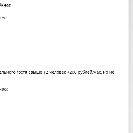
й/час
ком
льного гостя свыше 12 человек +200 рублей/час, но не
часа