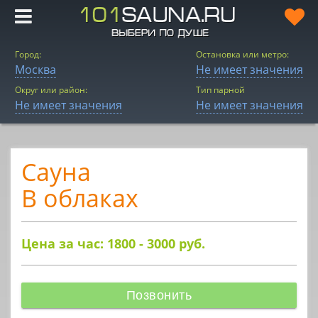
Город:
Остановка или метро:
Москва
Не имеет значения
Округ или район:
Тип парной
Не имеет значения
Не имеет значения
Сауна
В облаках
Цена за час: 1800 - 3000
руб.
Позвонить