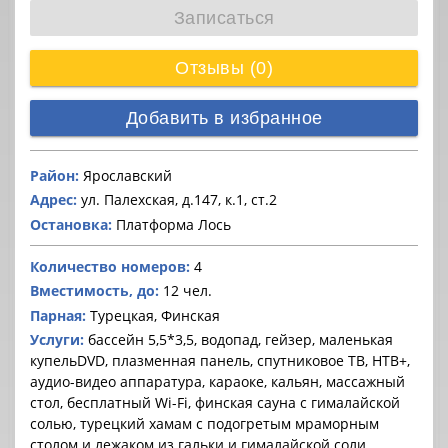
Записаться
Отзывы (0)
Добавить в избранное
Район:
Ярославский
Адрес:
ул. Палехская, д.147, к.1, ст.2
Остановка:
Платформа Лось
Количество номеров:
4
Вместимость, до:
12 чел.
Парная:
Турецкая, Финская
Услуги:
бассейн 5,5*3,5, водопад, гейзер, маленькая
купельDVD, плазменная панель, спутниковое ТВ, НТВ+,
аудио-видео аппаратура, караоке, кальян, массажный
стол, бесплатный Wi-Fi, финская сауна с гималайской
солью, турецкий хамам с подогретым мраморным
столом и лежаком из гальки и гималайской соли,