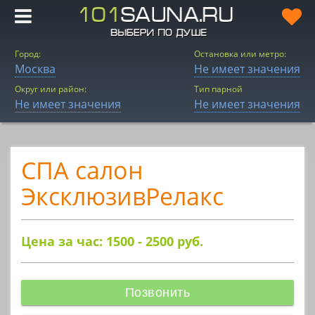
Город:
Остановка или метро:
Москва
Не имеет значения
Округ или район:
Тип парной
Не имеет значения
Не имеет значения
СПА салон
ЭксклюзивРелакс
Цена за час: 1500 - 2500
руб.
Позвонить