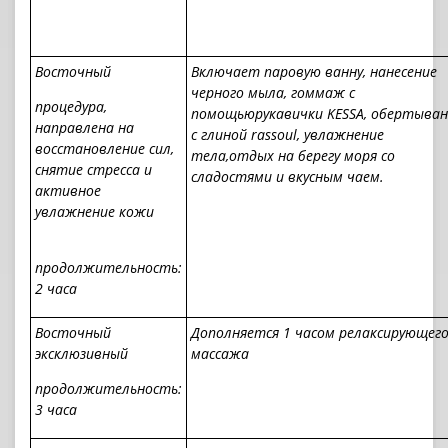
Восточный
Включает паровую ванну, нанесение
черного мыла, гоммаж с
процедура,
помощьюрукавички
KESSA,
обертыван
направлена на
с глиной
rassoul,
увлажнение
восстановление сил,
тела,
отдых на берегу моря со
снятие стресса и
сладостями и вкусным чаем.
активное
увлажнение кожи
продолжительность:
2 часа
Восточный
Дополняется 1 часом релаксирующег
эксклюзивный
массажа
продолжительность:
3 часа