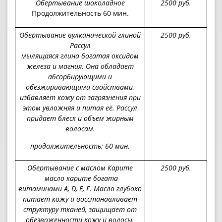
Обертывание шоколадное
2500
руб.
Продолжительность 60 мин.
Обертывание вулканической глиной
250
0 руб.
Рассул
мылящаяся глина богатая оксидом
железа и магния. Она обладает
абсорбирующими и
обезжиривающими свойствами,
избавляет кожу от загрязнения при
этом увложняя и питая её. Рассул
придает блеск и объем жирным
волосам.
продолжительность
: 60 мин.
Обертывание с маслом Карите
25
00 руб.
масло карите богата
витаминами
A, D, E, F.
Масло глубоко
питает кожу и восстанавливает
структуру тканей, защищает от
обезвоженности
кожу и волосы.