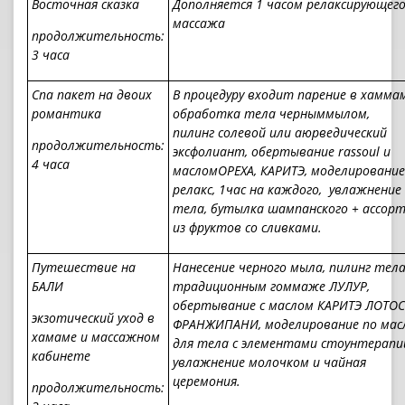
Восточная сказка
Дополняется 1 часом релаксирующег
массажа
продолжительность:
3 часа
Спа пакет на двоих
В процедуру входит парение в хаммам
романтика
обработка тела черныммылом,
пилинг солевой или аюрведический
продолжительность:
эксфолиант, обертывание
rassoul
и
4 часа
масломОРЕХА,
КАРИТЭ, моделирование
релакс, 1час на каждого, увлажнение
тела, бутылка шампанского + ассор
из фруктов со сливками.
Путешествие на
Н
анесение черного мыла, пилинг тел
БАЛИ
традиционным гоммаже ЛУЛУР,
обертывание с маслом КАРИТЭ ЛОТОС
экзотический уход в
ФРАНЖИПАНИ, моделирование по мас
хамаме и массажном
для тела с элементами стоунтерапи
кабинете
увлажнение молочком и чайная
церемония.
продолжительность: