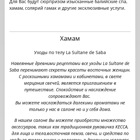
Для Вас будут сюрпризом изысканные балийские спа,
хамам, солярий гамак и другие эксклюзивные услуги.
Хамам
Уходы по телу
La Sultane de Saba
Навеянные древними рецептами все уходы La Sultane de
Saba перенимают секреты красоты восточных женщин.
С роскошными хамамами и кабинетами, в свете
мерцания свечей, является приглашением в
путешествие. Спокойствие и наслаждение
сопровождают Вас.
Вы можете наслаждаться далекими ароматами не
только у нас в салоне но и у себя дома.
В нашем салоне Вы можете приобрести множество
аксессуаров, таких как традиционная рукавичка КЕССА,
для лица и тела,восточная пемза, свечи, и средства по
уходу за телом лицом и волосами, в домашних услов
иях.