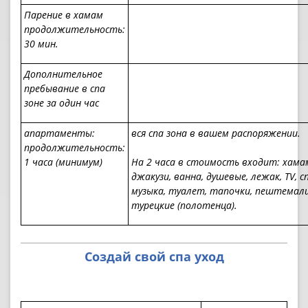
Парение в хамам
продолжительность:
30 мин.
Дополнительное
пребывание в спа
зоне за один час
апартаменты:
вся спа зона в вашем распоряжении.
продолжительность:
1 часа (минимум)
На 2 часа в стоимость входит: хама
джакузи, ванна, душевые, лежак,
TV,
сп
музыка, туалет, тапочки, пештемал
турецкие (полотенца).
Создай свой спа уход