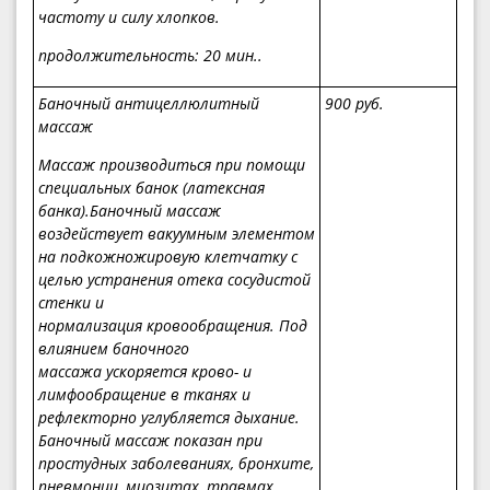
частоту и силу хлопков.
продолжительность: 20
мин.
.
Баночный антицеллюлитный
900
руб.
массаж
Массаж производиться при помощи
специальных банок (латексная
банка).Баночный массаж
воздействует вакуумным элементом
на подкожножировую клетчатку с
целью устранения отека сосудистой
стенки и
нормализация кровообращения. Под
влиянием баночного
массажа ускоряется крово- и
лимфообращение в тканях и
рефлекторно углубляется дыхание.
Баночный массаж показан при
простудных заболеваниях, бронхите,
пневмонии, миозитах, травмах,