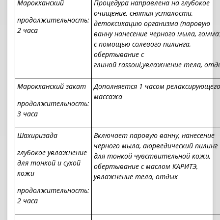
Марокканский
Процедура направлена на глубокое
очищение, снятия усталости,
продолжительность:
детоксикацию организма (паровую
2 часа
ванну нанесение черного мыла, гомм
с помощью солевого пилинга,
обертывание с
глиной
rassoul,
увлажнение тела,
отд
Марокканский закат
Дополняется 1 часом релаксирующег
массажа
продолжительность:
3 часа
Шахиризада
Включает паровую ванну, нанесение
черного мыла, аюрведический пилинг
глубокое увлажнение
для тонкой чувствительной кожи,
для тонкой и сухой
обертывание с маслом КАРИТЭ,
кожи
увлажнение тела, отдых
продолжительность:
2 часа