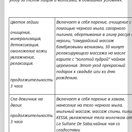
Цветок гейши
Включает в себя парение, очищение с
помощью черного мыла, сахарного
очищение,
пилинга, обертывание в глину рассул 
минерализация,
нероли, "самурайский массаж
детоксикация,
бамбуковыми вениками, 30 минут
омоложение кожи,
релаксирующего массажа на масле
увлажнение,
карите с "золотой пудрой" чайная
релаксация.
церемония. Этот уход прекрасный
подарок к свадьбе или ко дню
рождению.
продолжительность:
3 часа
Спа девичник на
Включает в себя парение в хамам,
двоих
нанесение на тело черного мыла,
мыльный массаж, массаж спины, пили
продолжительность:
КESSA, увлажнение тела молочком о
3 часа
La Sultane De Saba,
ч
айник чая со
сладостями