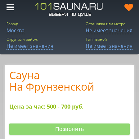
Город:
Остановка или метро:
Москва
Не имеет значения
Округ или район:
Тип парной
Не имеет значения
Не имеет значения
Сауна
На Фрунзенской
Цена за час: 500 - 700
руб.
Позвонить