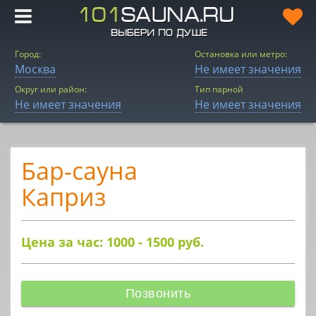
Город:
Остановка или метро:
Москва
Не имеет значения
Округ или район:
Тип парной
Не имеет значения
Не имеет значения
Бар-сауна
Каприз
Цена за час: 1000 - 1500
руб.
Позвонить