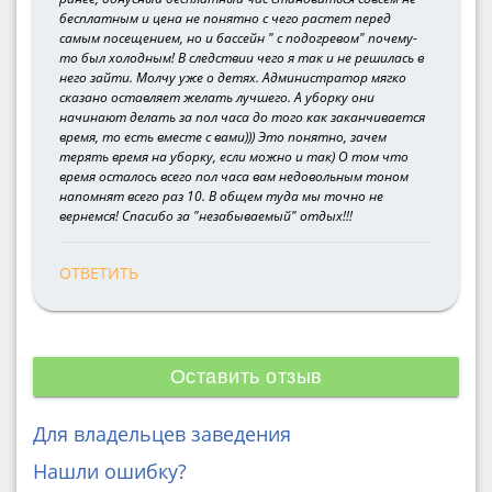
бесплатным и цена не понятно с чего растет перед
самым посещением, но и бассейн " с подогревом" почему-
то был холодным! В следствии чего я так и не решилась в
него зайти. Молчу уже о детях. Администратор мягко
сказано оставляет желать лучшего. А уборку они
начинают делать за пол часа до того как заканчивается
время, то есть вместе с вами))) Это понятно, зачем
терять время на уборку, если можно и так) О том что
время осталось всего пол часа вам недовольным тоном
напомнят всего раз 10. В общем туда мы точно не
вернемся! Спасибо за "незабываемый" отдых!!!
ОТВЕТИТЬ
Оставить отзыв
Для владельцев заведения
Нашли ошибку?