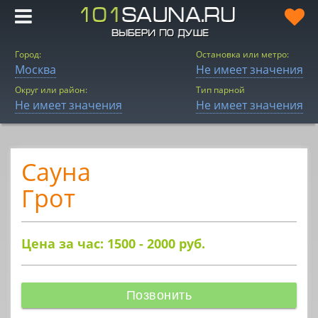
Город:
Остановка или метро:
Москва
Не имеет значения
Округ или район:
Тип парной
Не имеет значения
Не имеет значения
Сауна
Грот
Цена за час: 1500 - 2000
руб.
Позвонить