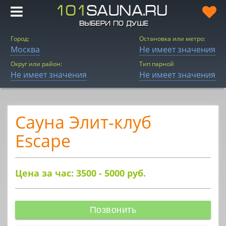
Город:
Остановка или метро:
Москва
Не имеет значения
Округ или район:
Тип парной
Не имеет значения
Не имеет значения
Сауна Элит-клуб
Escape
Цена за час: 3500 - 5000
руб.
Позвонить