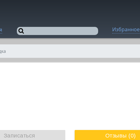
Избранное
я
дка
Записаться
Отзывы (0)