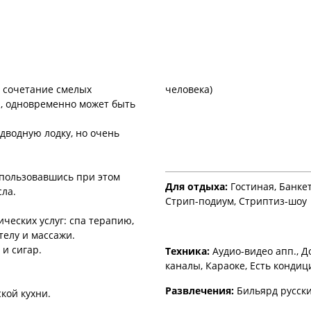
е сочетание смелых
человека)
, одновременно может быть
дводную лодку, но очень
спользовавшись при этом
Для отдыха:
Гостиная, Банкет
сла.
Стрип-подиум, Стриптиз-шоу
ических услуг: спа терапию,
телу и массажи.
 и сигар.
Техника:
Аудио-видео апп., Д
каналы, Караоке, Есть конди
Развлечения:
Бильярд русск
кой кухни.