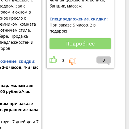
едром, зал с
банщик, массаж
олом и окном в
жное кресло с
Спецпредложение, скидки:
емником, комната
При заказе 5 часов, 2 в
хотничем стиле,
подарок!
баре. Продажа
инадлежностей и
Подробнее
торов
0
0
ожение, скидки:
 3-х часов, 4-й час
 пар, малый зал
000 рублей/час
ам при заказе
ов украшение зала
твует 7 дней до и 7
)