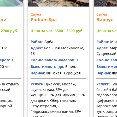
Сауна
Сауна
ски
Podium Spa
Вирпул
- 2700
руб.
Цена за час: 3500 - 3600
руб.
Цена за час
Район:
Арбат
Район:
Мар
61/2,
Адрес:
Большая Молчановка,
Адрес:
Мар
18
Сущевский 
еров:
3
Кол-во залов/номеров:
1
Кол-во за
20 чел.
Вместимость, до:
5 чел.
Вместимос
Парная:
Финская, ТУрецкая
Парная:
Фи
она отдыха,
Услуги:
джакузи, массаж,
Услуги:
Бо
усский
сауна, хамам, SPA для
бассейн 6х
женщин, SPA для мужчин, SPA
гидромассаж
банщик,
для двоих, Обертывания,
цифровое т
парной
Стоунтерапия,
караоке ав
Гидромассажная ванна, SPA-
купюропри
капсула
массажный 