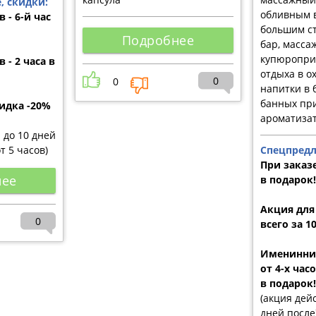
, скидки:
обливным в
 - 6-й час
большим ст
Подробнее
бар, масса
купюропри
 - 2 часа в
отдыха в о
0
0
напитки в 
банных пр
идка -20%
ароматиза
и до 10 дней
от 5 часов)
Спецпредл
При заказе
нее
в подарок!
Акция для
0
всего за 1
Именинник
от 4-х час
в подарок!
(акция дейс
дней после