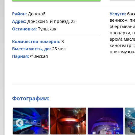
Район:
Донской
Услуги:
басс
веником, пи
Адрес:
Донской 5-й проезд, 23
обертывания
Остановка:
Тульская
пропарки, п
арома масл
Количество номеров:
3
кинотеатр, 
Вместимость, до:
25 чел.
цветомузык
Парная:
Финская
Фотографии: