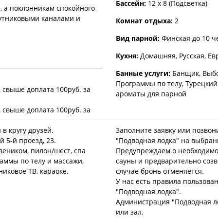
Бассейн:
12 x 8 (Подсветка)
а, а поклонникам спокойного
путниковыми каналами и
Комнат отдыха:
2
Вид парной:
Финская до 10 ч
Кухня:
Домашняя, Русская, Ев
Банные услуги:
Банщик, Выбо
Программы по телу, Турецкий
к, свыше доплата 100руб. за
ароматы для парной
к, свыше доплата 100руб. за
 в кругу друзей.
Заполните заявку или позвон
й 5-й проезд, 23.
"Подводная лодка" на выбран
веником, пилон/шест, спа
Предупреждаем о необходимос
аммы по телу и массажи,
сауны и предварительно созв
иковое ТВ, караоке,
случае бронь отменяется.
У нас есть правила пользова
"Подводная лодка".
Администрация "Подводная ло
или зал.