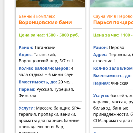
Банный комплекс
Сауна VIP в Перово
Воронцовские бани
Парься по-цар
Цена за час: 1500 - 5000
руб.
Цена за час: 1100 
Район:
Таганский
Район:
Перово
Адрес:
Таганский,
Адрес:
Перовская, 
Воронцовский пер, 5/7 ст1
строение 1
Кол-во залов/номеров:
4
Кол-во залов/ном
зала отдыха + 6 мини-саун
Вместимость, до:
Вместимость, до:
20 чел.
Парная:
Финская
Парная:
Русская, Турецкая,
Финская
Услуги:
бассейн, з
караоке, массаж, р
Услуги:
Массаж, банщик, SPA-
бильярд, банные
терапия, пропарки, веники,
принадлежности, 
ароматы для парной, банные
СПА, ароматы для 
принадлежности, бар,
ресторан