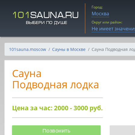
Город:
Москва
Округ или район:
Не имеет значени
101sauna.moscow
Сауны в Москве
Сауна Подводная ло
Сауна
Подводная лодка
Цена за час: 2000 - 3000
руб.
Позвонить