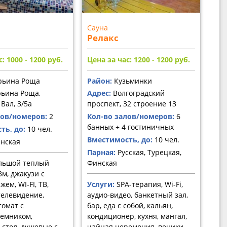
Сауна
Релакс
: 1000 - 1200
руб.
Цена за час: 1200 - 1200
руб.
ьина Роща
Район:
Кузьминки
ьина Роща,
Адрес:
Волгоградский
Вал, 3/5а
проспект, 32 строение 13
лов/номеров:
2
Кол-во залов/номеров:
6
банных + 4 гостиничных
ть, до:
10 чел.
Вместимость, до:
10 чел.
нская
Парная:
Русская, Турецкая,
льшой теплый
Финская
3м, джакузи с
ем, WI-FI, ТВ,
Услуги:
SPA-терапия, Wi-Fi,
елевидение,
аудио-видео, банкетный зал,
томат с
бар, еда с собой, кальян,
емником,
кондиционер, кухня, мангал,
стол, душевые с
чайная церемония, веники,