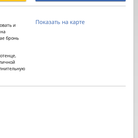
Показать на карте
овать и
 на
ае бронь
отенце,
 личной
олнительную