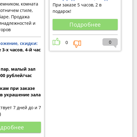
емником, комната
При заказе 5 часов, 2 в
хотничем стиле,
подарок!
баре. Продажа
инадлежностей и
Подробнее
торов
0
0
ожение, скидки:
 3-х часов, 4-й час
 пар, малый зал
000 рублей/час
ам при заказе
ов украшение зала
твует 7 дней до и 7
)
дробнее