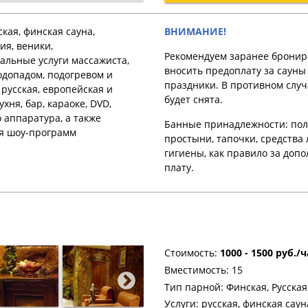
кая, финская сауна,
ВНИМАНИЕ!
я, веники,
Рекомендуем заранее бронир
альные услуги массажиста,
вносить предоплату за cауны
одопадом, подогревом и
праздники. В противном случ
 русская, европейская и
будет снята.
хня, бар, караоке, DVD,
 аппаратура, а также
Банные принадлежности: пол
я шоу-программ
простыни, тапочки, средства
гигиены, как правило за доп
плату.
Стоимость:
1000 - 1500 руб./ч
Вместимость: 15
Тип парной: Финская, Русская
Услуги: русская, финская сау