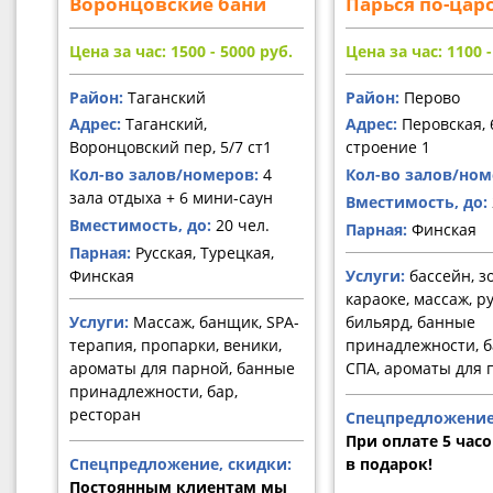
Воронцовские бани
Парься по-цар
Цена за час: 1500 - 5000
руб.
Цена за час: 1100 
Район:
Таганский
Район:
Перово
Адрес:
Таганский,
Адрес:
Перовская, 
Воронцовский пер, 5/7 ст1
строение 1
Кол-во залов/номеров:
4
Кол-во залов/ном
зала отдыха + 6 мини-саун
Вместимость, до:
Вместимость, до:
20 чел.
Парная:
Финская
Парная:
Русская, Турецкая,
Финская
Услуги:
бассейн, з
караоке, массаж, р
Услуги:
Массаж, банщик, SPA-
бильярд, банные
терапия, пропарки, веники,
принадлежности, 
ароматы для парной, банные
СПА, ароматы для 
принадлежности, бар,
ресторан
Спецпредложение
При оплате 5 часов
Спецпредложение, скидки:
в подарок!
Постоянным клиентам мы