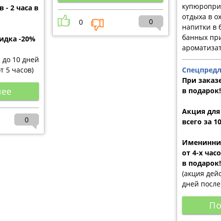
купюропри
 - 2 часа в
отдыха в о
0
0
напитки в 
банных пр
идка -20%
ароматиза
и до 10 дней
от 5 часов)
Спецпредл
При заказе
нее
в подарок!
Акция для
0
всего за 1
Именинник
от 4-х час
в подарок!
(акция дейс
дней после
По