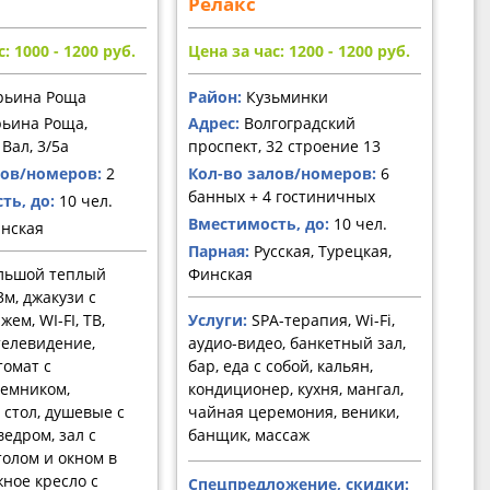
Релакс
: 1000 - 1200
руб.
Цена за час: 1200 - 1200
руб.
ьина Роща
Район:
Кузьминки
ьина Роща,
Адрес:
Волгоградский
Вал, 3/5а
проспект, 32 строение 13
лов/номеров:
2
Кол-во залов/номеров:
6
банных + 4 гостиничных
ть, до:
10 чел.
Вместимость, до:
10 чел.
нская
Парная:
Русская, Турецкая,
льшой теплый
Финская
3м, джакузи с
ем, WI-FI, ТВ,
Услуги:
SPA-терапия, Wi-Fi,
елевидение,
аудио-видео, банкетный зал,
томат с
бар, еда с собой, кальян,
емником,
кондиционер, кухня, мангал,
стол, душевые с
чайная церемония, веники,
едром, зал с
банщик, массаж
олом и окном в
жное кресло с
Спецпредложение, скидки: