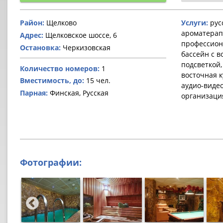
Район:
Щелково
Услуги:
русс
ароматерапи
Адрес:
Щелковское шоссе, 6
профессион
Остановка:
Черкизовская
бассейн с в
подсветкой,
Количество номеров:
1
восточная ку
Вместимость, до:
15 чел.
аудио-видео
Парная:
Финская, Русская
организаци
Фотографии: