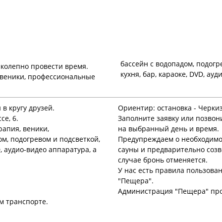
бассейн с водопадом, подогр
колепно провести время.
кухня, бар, караоке, DVD, а
, веники, профессиональные
 в кругу друзей.
Ориентир: остановка - Черкиз
се, 6.
Заполните заявку или позвон
рапия, веники,
на выбранный день и время.
м, подогревом и подсветкой,
Предупреждаем о необходимос
D, аудио-видео аппаратура, а
сауны и предварительно созв
случае бронь отменяется.
У нас есть правила пользова
"Пещера".
Администрация "Пещера" прос
м транспорте.