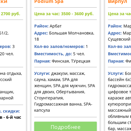
ски
Podium Spa
Вирпул
- 2700
руб.
Цена за час: 3500 - 3600
руб.
Цена за час
Район:
Арбат
Район:
Мар
61/2,
Адрес:
Большая Молчановка,
Адрес:
Мар
18
Сущевский 
еров:
3
Кол-во залов/номеров:
1
Кол-во за
20 чел.
Вместимость, до:
5 чел.
Вместимос
Парная:
Финская, ТУрецкая
Парная:
Фи
она отдыха,
Услуги:
джакузи, массаж,
Услуги:
Бо
усский
сауна, хамам, SPA для
бассейн 6х
женщин, SPA для мужчин, SPA
гидромассаж
банщик,
для двоих, Обертывания,
цифровое т
парной
Стоунтерапия,
караоке ав
Гидромассажная ванна, SPA-
купюропри
капсула
массажный 
, скидки:
обливным в
 - 6-й час
большим ст
Подробнее
бар, масса