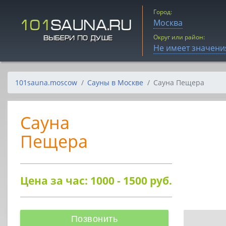
Город:
Москва
Округ или район:
Не имеет значени
101sauna.moscow
Сауны в Москве
Сауна Пещера
Сауна
Пещера
Цена за час: 1000 - 1500
руб.
Позвонить