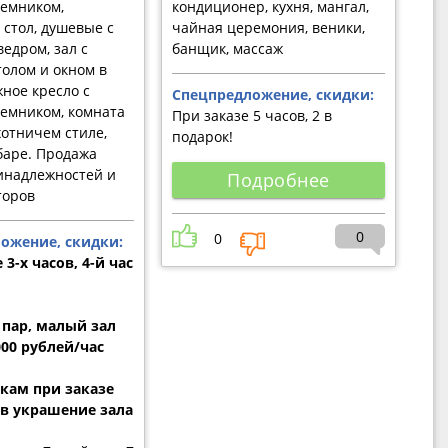
емником,
кондиционер, кухня, мангал,
стол, душевые с
чайная церемония, веники,
едром, зал с
банщик, массаж
олом и окном в
жное кресло с
Спецпредложение, скидки:
емником, комната
При заказе 5 часов, 2 в
хотничем стиле,
подарок!
баре. Продажа
инадлежностей и
Подробнее
торов
0
0
ожение, скидки:
 3-х часов, 4-й час
 пар, малый зал
000 рублей/час
ам при заказе
ов украшение зала