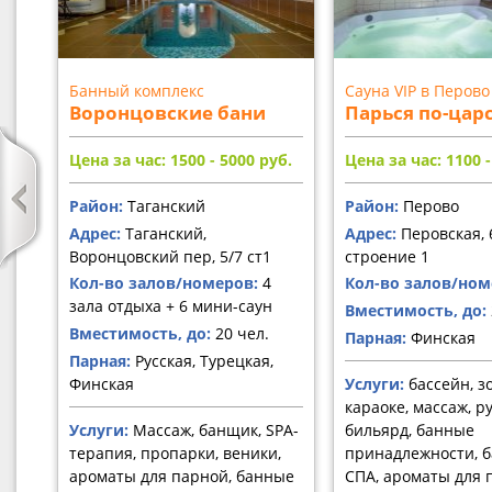
Банный комплекс
Сауна VIP в Перово
Воронцовские бани
Парься по-цар
Цена за час: 1500 - 5000
руб.
Цена за час: 1100 
Район:
Таганский
Район:
Перово
Адрес:
Таганский,
Адрес:
Перовская, 
Воронцовский пер, 5/7 ст1
строение 1
Кол-во залов/номеров:
4
Кол-во залов/ном
зала отдыха + 6 мини-саун
Вместимость, до:
Вместимость, до:
20 чел.
Парная:
Финская
Парная:
Русская, Турецкая,
Финская
Услуги:
бассейн, з
караоке, массаж, р
Услуги:
Массаж, банщик, SPA-
бильярд, банные
терапия, пропарки, веники,
принадлежности, 
ароматы для парной, банные
СПА, ароматы для 