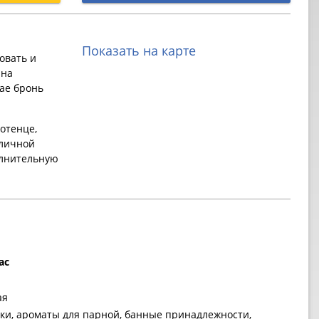
Показать на карте
овать и
 на
ае бронь
отенце,
 личной
олнительную
ас
ая
ики, ароматы для парной, банные принадлежности,