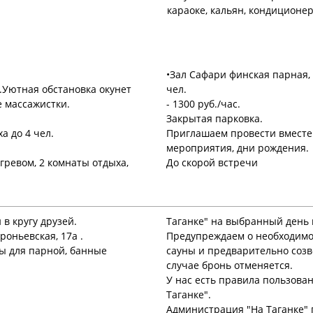
караоке, кальян, кондиционе
•Зал Сафари финская парная, 
Уютная обстановка окунет
чел.
 массажистки.
- 1300 руб./час.
Закрытая парковка.
а до 4 чел.
Приглашаем провести вместе
мероприятия, дни рождения.
гревом, 2 комнаты отдыха,
До скорой встречи
 в кругу друзей.
Таганке" на выбранный день 
роньевская, 17а .
Предупреждаем о необходимос
ты для парной, банные
сауны и предварительно созв
случае бронь отменяется.
У нас есть правила пользова
Таганке".
Администрация "На Таганке" 