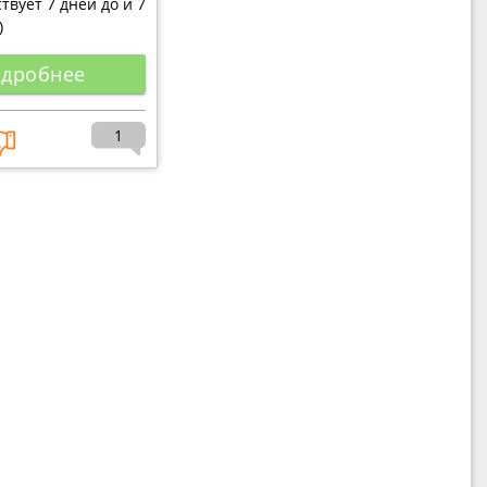
твует 7 дней до и 7
)
дробнее
1