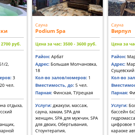
Сауна
Сауна
ски
Podium Spa
Вирпул
- 2700
руб.
Цена за час: 3500 - 3600
руб.
Цена за час
Район:
Арбат
Район:
Мар
61/2,
Адрес:
Большая Молчановка,
Адрес:
Мар
18
Сущевский 
еров:
3
Кол-во залов/номеров:
1
Кол-во за
20 чел.
Вместимость, до:
5 чел.
Вместимос
Парная:
Финская, ТУрецкая
Парная:
Фи
она отдыха,
Услуги:
джакузи, массаж,
Услуги:
Бо
усский
сауна, хамам, SPA для
бассейн 6х
женщин, SPA для мужчин, SPA
гидромассаж
банщик,
для двоих, Обертывания,
цифровое т
парной
Стоунтерапия,
караоке ав