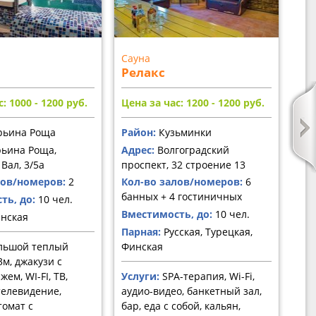
Сауна
Релакс
: 1000 - 1200
руб.
Цена за час: 1200 - 1200
руб.
ьина Роща
Район:
Кузьминки
ьина Роща,
Адрес:
Волгоградский
Вал, 3/5а
проспект, 32 строение 13
лов/номеров:
2
Кол-во залов/номеров:
6
банных + 4 гостиничных
ть, до:
10 чел.
Вместимость, до:
10 чел.
нская
Парная:
Русская, Турецкая,
льшой теплый
Финская
3м, джакузи с
ем, WI-FI, ТВ,
Услуги:
SPA-терапия, Wi-Fi,
елевидение,
аудио-видео, банкетный зал,
томат с
бар, еда с собой, кальян,