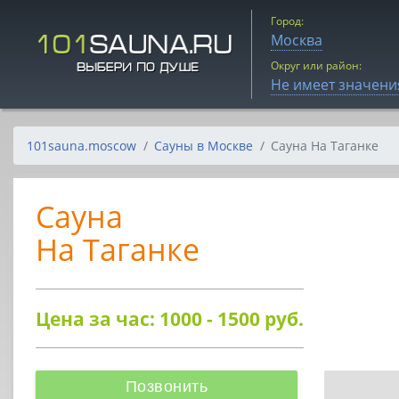
Город:
Москва
Округ или район:
Не имеет значени
101sauna.moscow
Сауны в Москве
Сауна На Таганке
Сауна
На Таганке
Цена за час: 1000 - 1500
руб.
Позвонить