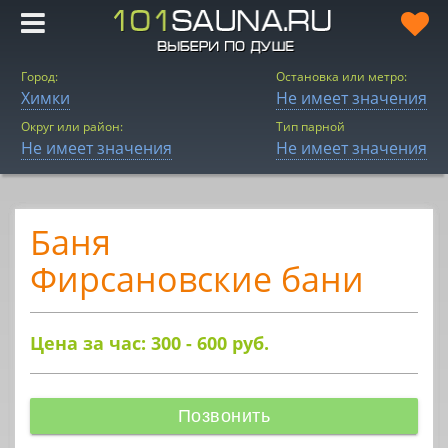
Город:
Остановка или метро:
Химки
Не имеет значения
Округ или район:
Тип парной
Не имеет значения
Не имеет значения
Баня
Фирсановские бани
Цена за час: 300 - 600
руб.
Позвонить