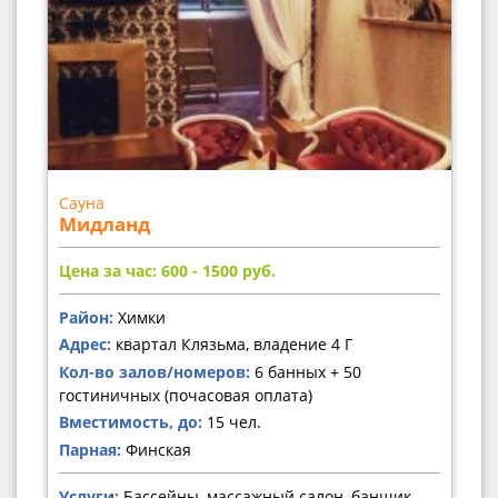
Сауна
Мидланд
Цена за час: 600 - 1500
руб.
Район:
Химки
Адрес:
квартал Клязьма, владение 4 Г
Кол-во залов/номеров:
6 банных + 50
гостиничных (почасовая оплата)
Вместимость, до:
15 чел.
Парная:
Финская
Услуги:
Бассейны, массажный салон, банщик,